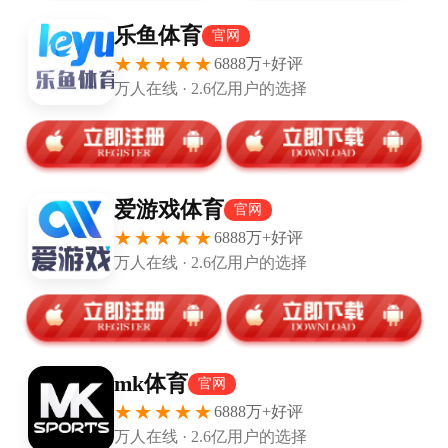
欧冠半决赛首回合巴黎vs拜仁裁判选派
主裁判：桑德罗-沙勒（瑞士）
助理裁判：安赫尔-内瓦多（西班牙）
助理裁判：瓜达卢佩-波拉斯-阿尤索（西班牙）
视频助理裁判：卡洛斯-德尔塞尔罗-格兰德（西班牙）
助理视频助理裁判：吉列尔莫-夸德拉-费尔南德斯（西班
牙）
第四官员：赫苏斯-希尔-曼萨诺（西班牙）