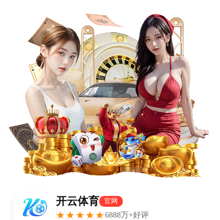
首页
nba
英超
意甲
法甲
德甲
西甲
欧冠
关于九游体育,九游娱
乐,九游体育官网,九游体育入口,九游体育下载