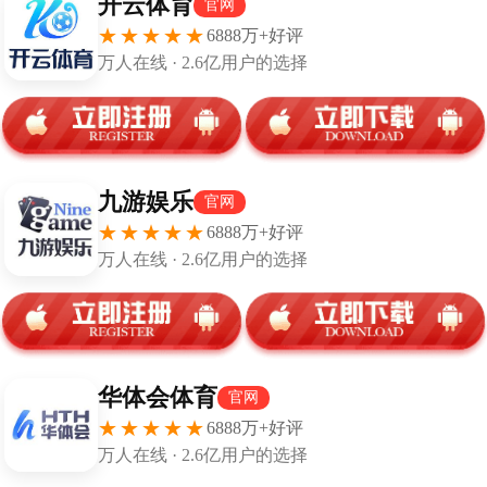
彭被吹越位，足协评...
裁判的吹罚压力也很大，上一轮国安经历了跌宕起伏，进球被
轮的裁判评议出炉，津门虎对阵浙江的比赛，吴伟的进球应该
1-3不敌青岛海牛的比赛，大连对于两个争议判罚做出了评议，