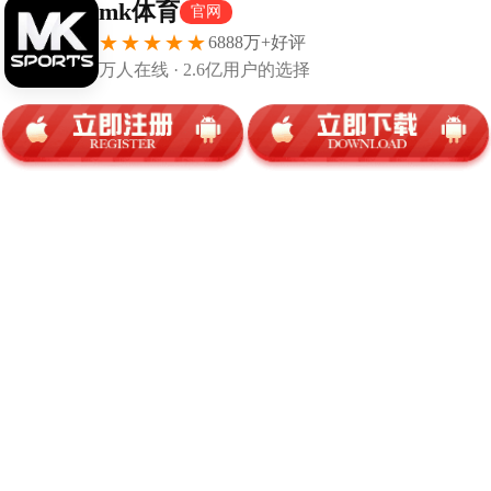
实力强的球队，一输就是三个球，对阵海牛比赛的申诉，更多
西海岸，希望这场比赛，裁判能够准确判罚，将比赛交给球员
张黄牌，要注意自己的防守动作，避免中场减员，回到主场争