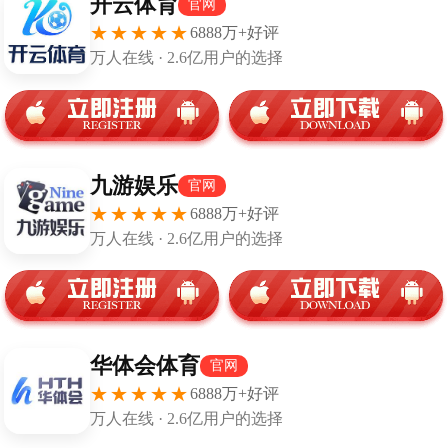
运会足球赛，将会针对参赛名额进行限制，即由过去的自由报名，
。不过就在本周，从亚奥理事会方面传来消息：有关参赛名额限