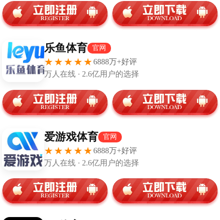
曾就亚运会足球项目参赛数量进行讨论，初步达成的意向是男足
U23亚洲杯决赛阶段的16支男足队伍，才有资格出战亚运；而女